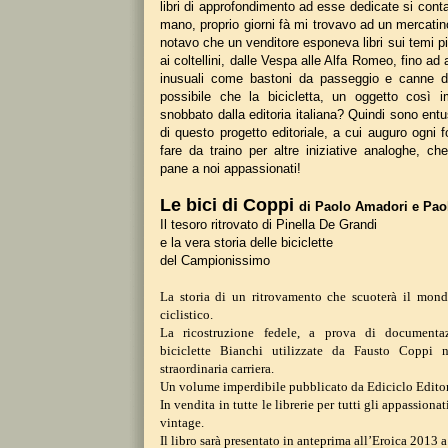
libri di approfondimento ad esse dedicate si conta
mano, proprio giorni fà mi trovavo ad un mercatino
notavo che un venditore esponeva libri sui temi più
ai coltellini, dalle Vespa alle Alfa Romeo, fino ad
inusuali come bastoni da passeggio e canne d
possibile che la bicicletta, un oggetto così i
snobbato dalla editoria italiana? Quindi sono entu
di questo progetto editoriale, a cui auguro ogni
fare da traino per altre iniziative analoghe, 
pane a noi appassionati!
Le bici di Coppi
di Paolo Amadori e Paol
Il tesoro ritrovato di Pinella De Grandi
e la vera storia delle biciclette
del Campionissimo
La storia di un ritrovamento che scuoterà
il mond
ciclistico.
La ricostruzione fedele, a prova di document
biciclette Bianchi utilizzate
da Fausto Coppi n
straordinaria
carriera.
Un volume imperdibile pubblicato da Ediciclo Edito
In vendita in tutte le librerie per tutti gli appassiona
vintage.
Il libro sarà presentato in anteprima all’Eroica 2013
a