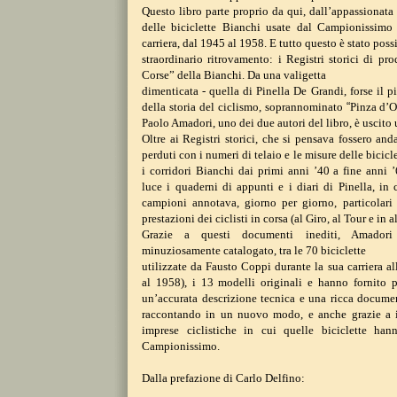
Questo libro parte proprio da qui, dall’appassionata
delle biciclette Bianchi usate
dal Campionissimo 
carriera, dal 1945
al 1958. E tutto questo è stato poss
straordinario ritrovamento: i Registri storici di p
Corse” della Bianchi. Da una valigetta
dimenticata - quella di Pinella De Grandi, forse il 
della storia del ciclismo, soprannominato
“
Pinza d’O
Paolo Amadori,
uno dei due autori del libro, è uscito 
Oltre ai Registri storici, che si pensava fossero and
perduti con i numeri di telaio
e le misure delle bicicle
i
corridori Bianchi dai primi anni ’40 a fine anni 
luce i quaderni di appunti e i diari
di Pinella, in
campioni annotava,
giorno per giorno, particolari
prestazioni dei ciclisti in corsa (al Giro, al Tour
e in a
Grazie a questi documenti inediti, Amado
minuziosamente catalogato, tra le 70 biciclette
utilizzate da Fausto Coppi durante la sua carriera a
al 1958), i 13 modelli originali e hanno
fornito 
un’accurata descrizione
tecnica e una ricca documen
raccontando
in un nuovo modo, e anche grazie a 
imprese ciclistiche in cui quelle biciclette ha
Campionissimo.
Dalla prefazione di Carlo Delfino: