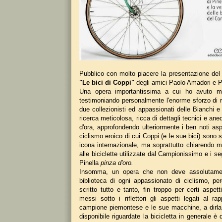
Pubblico con molto piacere la presentazione del 
"Le bici di Coppi"
degli amici Paolo Amadori e P
Una opera importantissima a cui ho avuto mo
testimoniando personalmente l'enorme sforzo di r
due collezionisti ed appassionati delle Bianchi 
ricerca meticolosa, ricca di dettagli tecnici e ane
d'ora, approfondendo ulteriormente i ben noti asp
ciclismo eroico di cui Coppi (e le sue bici) sono 
icona internazionale, ma soprattutto chiarendo mo
alle biciclette utilizzate dal Campionissimo e i s
Pinella
pinza d'oro.
Insomma, un opera che non deve assolutame
biblioteca di ogni appassionato di ciclismo, p
scritto tutto e tanto, fin troppo per certi aspe
messi sotto i riflettori gli aspetti legati al ra
campione piemontese e le sue macchine, a dirla t
disponibile riguardate la bicicletta in generale 