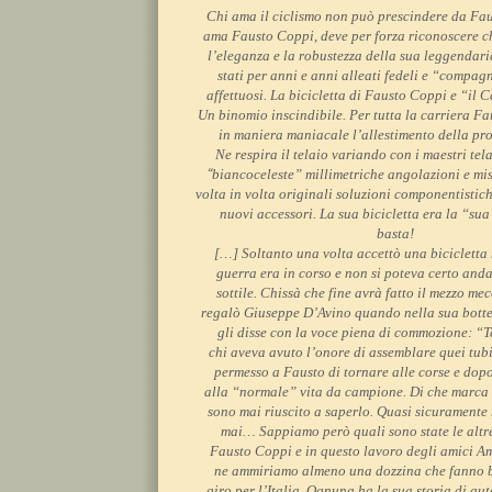
Chi ama il ciclismo non può prescindere da Fau
ama Fausto Coppi, deve per forza riconoscere che
l’eleganza e la robustezza della sua leggendar
stati per anni e anni alleati fedeli e “compag
affettuosi. La bicicletta di Fausto Coppi e “il
Un binomio inscindibile. Per tutta la carriera F
in maniera maniacale l’allestimento della pr
Ne respira il telaio variando con i maestri tela
“
biancoceleste” millimetriche angolazioni e mis
volta in volta originali soluzioni componentisti
nuovi accessori. La sua bicicletta era la “sua”
basta!
[…] Soltanto una volta accettò una bicicletta
guerra era in corso e non si poteva certo anda
sottile. Chissà che fine avrà fatto il mezzo me
regalò Giuseppe D’Avino quando nella sua bott
gli disse con la voce piena di commozione: “T
chi aveva avuto l’onore di assemblare quei tub
permesso a Fausto di tornare alle corse e dop
alla “normale” vita da campione. Di che marca
sono mai riuscito a saperlo. Quasi sicuramente
mai… Sappiamo però quali sono state le altre 
Fausto Coppi e in questo lavoro degli amici Am
ne ammiriamo almeno una dozzina che fanno b
giro per l’Italia. Ognuna ha la sua storia di aute